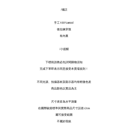
/備註
手工100%wool
後拉鍊穿脫
有內裏
/小提醒
下標前請務必先詳閱購物須知
完成下單即表示同意接受本賣場規則！
不同光源、拍攝器材及顯示器均有輕微色差
商品顏色以實品為主
尺寸表皆為水平測量
在國際驗貨標準與實際商品尺寸誤差
±2cm
屬可接受範圍
不屬於瑕疵