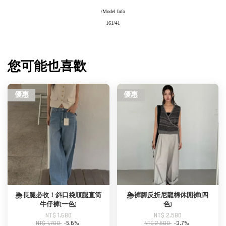
/Model Info
161/41
您可能也喜歡
優惠
優惠
🌦️長腿必收！斜口袋順腿直筒
🌦️褲腳反折尼龍棉休閒褲(四
牛仔褲(一色)
色)
NT$ 1,680
NT$ 2,580
NT$ 1,780
-5.6%
NT$ 2,680
-3.7%