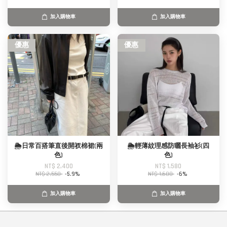
加入購物車
加入購物車
優惠
優惠
🌦️日常百搭筆直後開衩棉裙(兩
🌦️輕薄紋理感防曬長袖衫(四
色)
色)
NT$ 2,400
NT$ 1,580
NT$ 2,550
-5.9%
NT$ 1,680
-6%
加入購物車
加入購物車