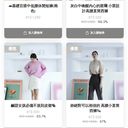
🦔基礎百搭中低腰休閒短褲(兩
灰白中喚醒內心的斑斕 小眾設
色)
計高腰直筒西褲
NT$ 1,380
NT$ 600
NT$ 1,780
-66.3%
加入購物車
加入購物車
優惠
優惠
鹹甜女孩必備不規則皮裙🥯
妳絕對可以相信的 高腰小直筒
西褲🦦
NT$ 500
NT$ 1,080
-53.7%
NT$ 680
NT$ 1,580
-57%