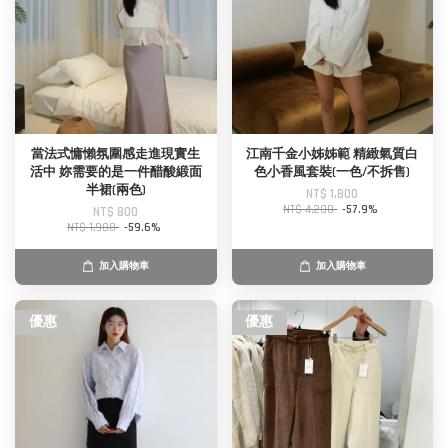
當法式慵懶氛圍感走進現實生
江南千金小姊姊範 精緻氣質白
活中 妳需要的是一件醋酸緞面
色小香風套裝(一色/不拆售)
半裙(兩色)
NT$ 1,800
NT$ 4,280
-57.9%
NT$ 800
NT$ 1,980
-59.6%
加入購物車
加入購物車
優惠
優惠