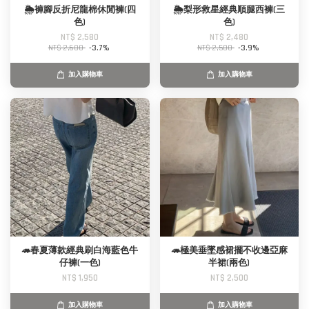
🌦️褲腳反折尼龍棉休閒褲(四
🌦️梨形救星經典順腿西褲(三
色)
色)
NT$ 2,580
NT$ 2,480
NT$ 2,680
-3.7%
NT$ 2,580
-3.9%
加入購物車
加入購物車
🦔春夏薄款經典刷白海藍色牛
🦔極美垂墜感裙擺不收邊亞麻
仔褲(一色)
半裙(兩色)
NT$ 1,950
NT$ 2,500
加入購物車
加入購物車