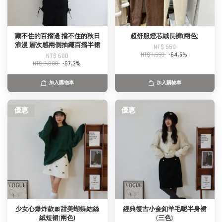
藏不住的百摺邊 擋不住的秋日
超舒服燈芯絨長褲(兩色)
浪漫 層次感兩側抽繩百摺半裙
NT$ 550
NT$ 1,550
-64.5%
NT$ 680
NT$ 2,080
-67.3%
加入購物車
加入購物車
優惠
優惠
少女心爆炸款🎀甜美蝴蝶結絲
經典復古小金釦羊毛呢半身裙
絨短裙(兩色)
(三色)