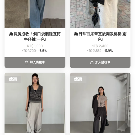
🌦️長腿必收！斜口袋順腿直筒
🌦️日常百搭筆直後開衩棉裙(兩
牛仔褲(一色)
色)
NT$ 1,680
NT$ 2,400
NT$ 1,780
-5.6%
NT$ 2,550
-5.9%
加入購物車
加入購物車
優惠
優惠