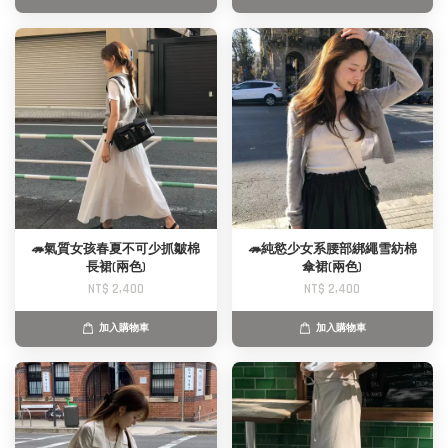
🦔氣質女孩春夏不可少抓皺棉
🦔純慾少女系腰部綁繩雪紡棉
長裙(兩色)
傘裙(兩色)
NT$ 2,400
NT$ 2,400
加入購物車
加入購物車