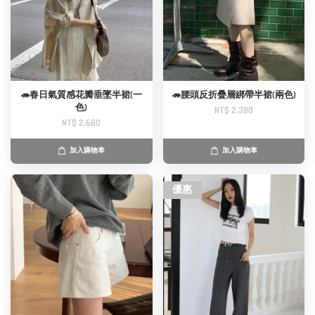
🦔春日氣質感花瓣垂墜半裙(一
🦔腰頭反折疊層綁帶半裙(兩色)
色)
NT$ 2,380
NT$ 2,680
加入購物車
加入購物車
優惠