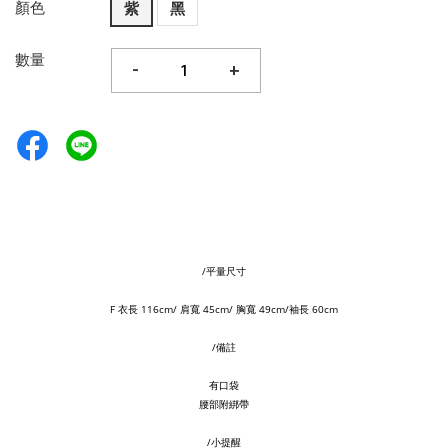
顏色
紫
黑
數量
-
+
/平量尺寸
Ｆ衣長 116cm/ 肩寬
45cm/ 胸寬 49cm/袖長 60cm
/備註
有口袋
腰部附綁帶
/小提醒