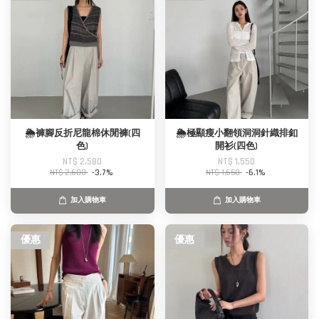
🌦️褲腳反折尼龍棉休閒褲(四
🌦️極顯瘦小翻領洞洞針織排釦
色)
開衫(四色)
NT$ 2,580
NT$ 1,550
NT$ 2,680
-3.7%
NT$ 1,650
-6.1%
加入購物車
加入購物車
優惠
優惠