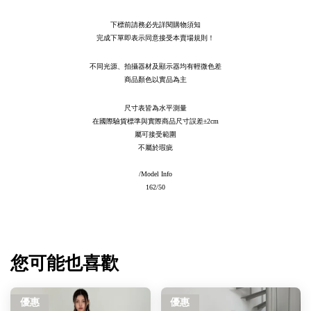
下標前請務必先詳閱購物須知
完成下單即表示同意接受本賣場規則！
不同光源、拍攝器材及顯示器均有輕微色差
商品顏色以實品為主
尺寸表皆為水平測量
在國際驗貨標準與實際商品尺寸誤差
±2cm
屬可接受範圍
不屬於瑕疵
/Model Info
162/50
您可能也喜歡
優惠
優惠