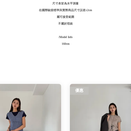
尺寸表皆為水平測量
在國際驗貨標準與實際商品尺寸誤差
±2cm
屬可接受範圍
不屬於瑕疵
/Model Info
160cm
優惠