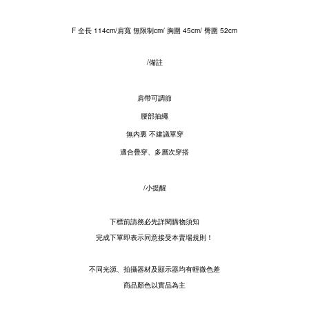
F 全長 114cm/肩寬 無限制cm/ 胸圍 45cm/ 臀圍 52cm
/備註
肩帶可調節
腰部抽繩
無內裏 不建議單穿
適合疊穿、多層次穿搭
/小提醒
下標前請務必先詳閱購物須知
完成下單即表示同意接受本賣場規則！
不同光源、拍攝器材及顯示器均有輕微色差
商品顏色以實品為主