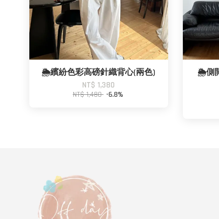
🌦️繽紛色彩高磅針織背心(兩色)
🌦
NT$ 1,380
NT$ 1,480
-6.8%