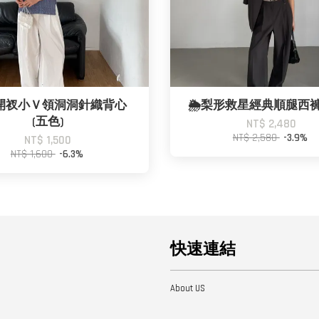
️側開衩小Ｖ領洞洞針織背心
🌦️梨形救星經典順腿西褲
(五色)
NT$ 2,480
NT$ 2,580
-3.9%
NT$ 1,500
NT$ 1,600
-6.3%
快速連結
About US