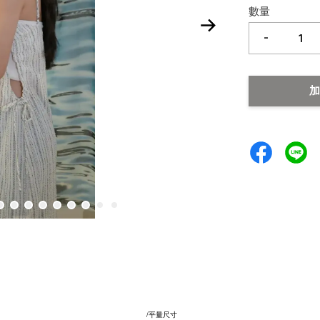
數量
-
加
/平量尺寸