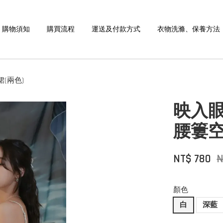
購物須知
購買流程
運送及付款方式
衣物洗滌、保養方法
(兩色)
映入眼
腰簍空
NT$ 780
N
顏色
白
深藍