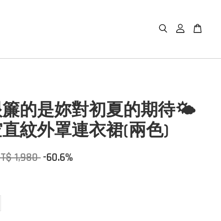
簾的是妳對初夏的期待🌤️
直紋外罩連衣裙(兩色)
T$ 1,980
-60.6%