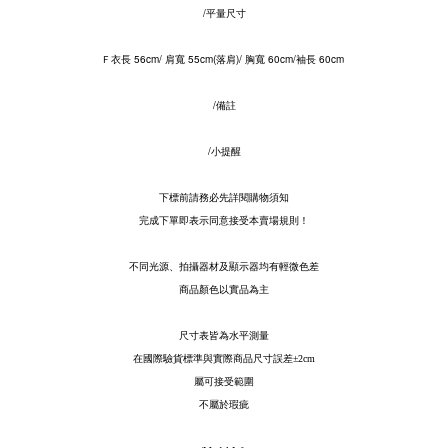
/平量尺寸
Ｆ衣長 56cm/ 肩寬
55cm(落肩)/ 胸寬 60cm/袖長 60cm
/備註
/小提醒
下標前請務必先詳閱購物須知
完成下單即表示同意接受本賣場規則！
不同光源、拍攝器材及顯示器均有輕微色差
商品顏色以實品為主
尺寸表皆為水平測量
在國際驗貨標準與實際商品尺寸誤差
±2cm
屬可接受範圍
不屬於瑕疵