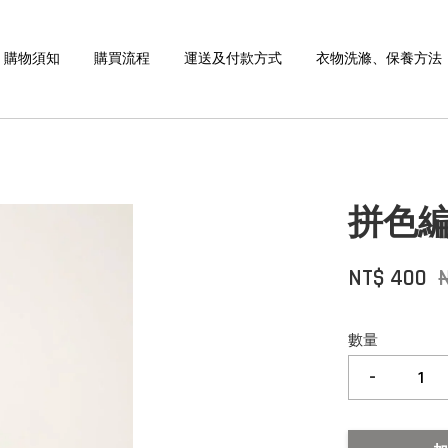
購物須知
購買流程
運送及付款方式
衣物洗滌、保養方法
拼色
NT$ 400
數量
-