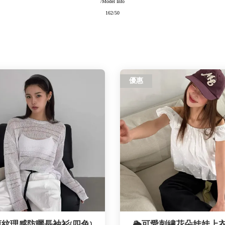
/Model Info
162/50
優惠
輕薄紋理感防曬長袖衫(四色)
🌦️可愛刺繡花朵娃娃上衣