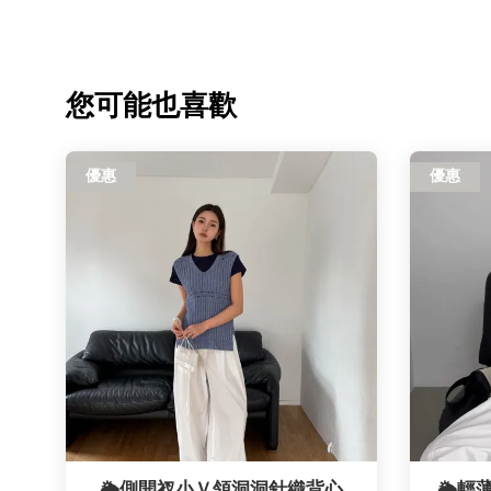
您可能也喜歡
優惠
優惠
🌦️側開衩小Ｖ領洞洞針織背心
🌦️