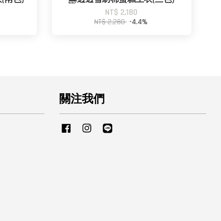
NT$ 2,180
NT$ 2,280
-4.4%
關注我們
Facebook
Instagram
Line