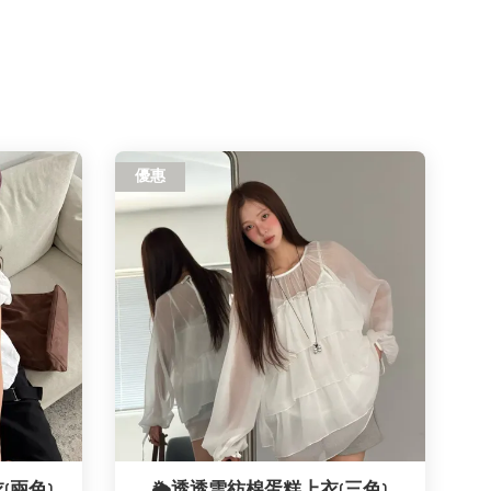
優惠
(兩色)
🌦️透透雪紡棉蛋糕上衣(三色)