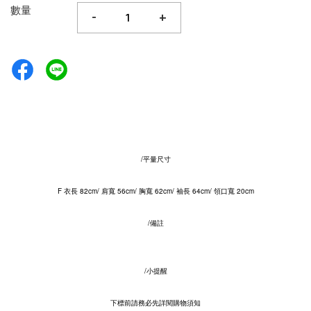
數量
-
+
/平量尺寸
F 衣長 82cm/ 肩寬 56cm/ 胸寬 62cm/ 袖長 64cm/ 領口寬 20cm
/備註
/小提醒
下標前請務必先詳閱購物須知