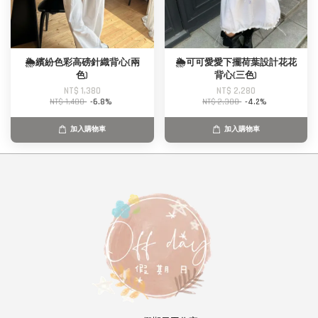
🌦️繽紛色彩高磅針織背心(兩
🌦️可可愛愛下擺荷葉設計花花
色)
背心(三色)
NT$ 1,380
NT$ 2,280
NT$ 1,480
-6.8%
NT$ 2,380
-4.2%
加入購物車
加入購物車