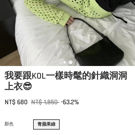
我要跟KOL一樣時髦的針織洞洞
上衣😎
NT$ 680
NT$ 1,850
-63.2%
顏色
青蘋果綠