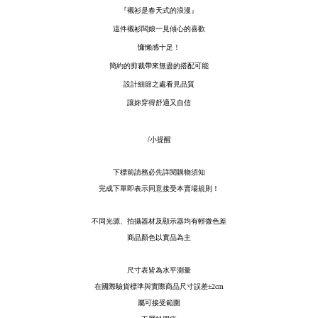
『襯衫是春天式的浪漫』
這件襯衫闆娘一見傾心的喜歡
慵懶感十足！
簡約的剪裁帶來無盡的搭配可能
設計細節之處看見品質
讓妳穿得舒適又自信
/小提醒
下標前請務必先詳閱購物須知
完成下單即表示同意接受本賣場規則！
不同光源、拍攝器材及顯示器均有輕微色差
商品顏色以實品為主
尺寸表皆為水平測量
在國際驗貨標準與實際商品尺寸誤差
±2cm
屬可接受範圍