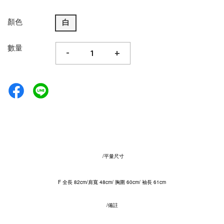
顏色
白
數量
-
+
/平量尺寸
F 全長 82cm/肩寬 48cm/ 胸圍 60cm/ 袖長 61cm
/備註