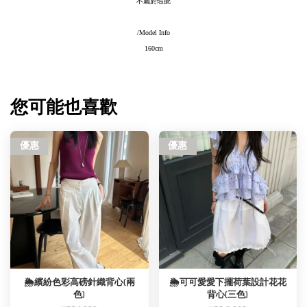
不屬於瑕疵
/Model Info
160cm
您可能也喜歡
優惠
優惠
🌦️繽紛色彩高磅針織背心(兩
🌦️可可愛愛下擺荷葉設計花花
色)
背心(三色)