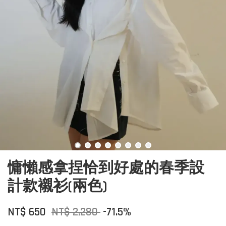
慵懶感拿捏恰到好處的春季設
計款襯衫(兩色)
NT$ 650
NT$ 2,280
-71.5%