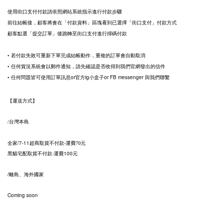
使用街口支付付款請依照網站系統指示進行付款步驟
前往結帳後，顧客將會在「付款資料」區塊看到已選擇「街口支付」付款方式
顧客點選「提交訂單」後跳轉至街口支付進行掃碼付款
• 若付款失敗可重新下單完成結帳動作，重複的訂單會自動取消
• 任何貨況系統會以郵件通知，請先確認是否收得到我們官網發出的信件
• 任何問題皆可使用訂單訊息or官方ig小盒子or FB messenger 與我們聯繫
【運送方式】
台灣本島
/
全家/7-11超商取貨不付款
運費
元
-
70
黑貓宅配取貨不付款-運費100元
/離島、海外國家
Coming soon