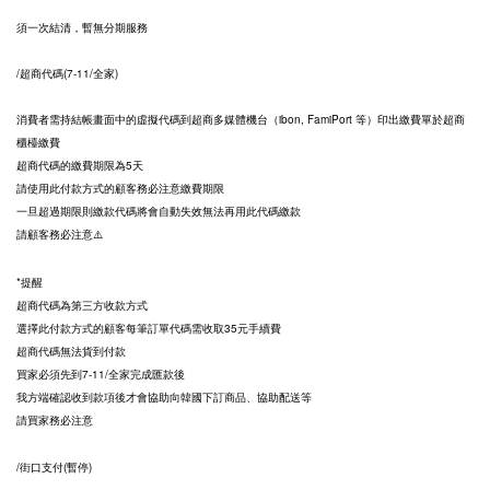
須一次結清，暫無分期服務
/超商代碼(7-11/全家)
消費者需持結帳畫面中的虛擬代碼到超商多媒體機台（ibon, FamiPort 等）印出繳費單於超商
櫃檯繳費
超商代碼的繳費期限為5天
請使用此付款方式的顧客務必注意繳費期限
一旦超過期限則繳款代碼將會自動失效
無法再用此代碼繳款
請顧客務必注意⚠️
*提醒
超商代碼為第三方收款方式
選擇此付款方式的顧客每筆訂單代碼需收取35元手續費
超商代碼無法貨到付款
買家必須先到7-11/全家完成匯款後
我方端確認收到款項後才會協助向韓國下訂商品、協助配送等
請買家務必注意
/街口支付(暫停
)