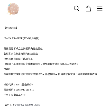
【付款方式】
帳戶轉帳)
/BANK TRASFER(ATM
買家需訂單成立後於三日內完成匯款
若顧客未在指定時間內付款完成
後台將會自動取消此筆訂單
（壓線下單者需當日完成匯款動作，避免影響後續追加商品工作延遲）
提醒
*
買家匯款完成後請於官網
我的帳戶
訊息欄位
回傳匯款帳號後五碼或截圖匯款收據
"
"→
→
銀行代碼：
（玉山銀行）
808
匯款帳戶：
0565-940-015-611
戶名：假期日工作室
/信用卡
（
支援Visa, Master, JCB）